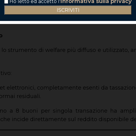
informativa sulla privacy
Ho letto ed accetto l'
ne nei portali welfare ne aumentano la flessibilità 
o
 lo strumento di welfare più diffuso e utilizzato, 
tivo:
ket elettronici, completamente esenti da tassazion
ormai residuali.
no a 8 buoni per singola transazione ha amplia
che incide direttamente sul reddito disponibile de