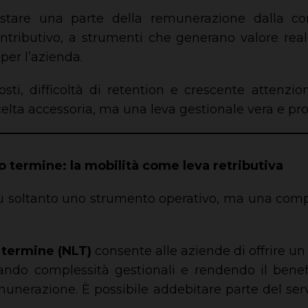
ostare una parte della remunerazione dalla 
ontributivo, a strumenti che generano valore real
per l’azienda.
osti, difficoltà di retention e crescente attenzi
celta accessoria, ma una leva gestionale vera e pro
o termine: la mobilità come leva retributiva
iù soltanto uno strumento operativo, ma una comp
 termine (NLT)
consente alle aziende di offrire u
nando complessità gestionali e rendendo il benefi
unerazione. È possibile addebitare parte del serv