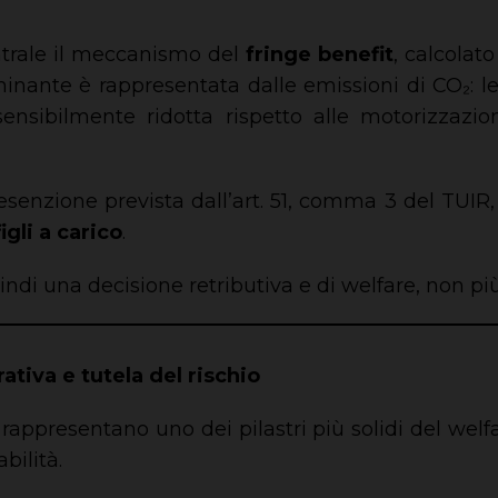
entrale il meccanismo del
fringe benefit
, calcolat
inante è rappresentata dalle emissioni di CO₂: le 
ensibilmente ridotta rispetto alle motorizzazioni
esenzione prevista dall’art. 51, comma 3 del TUIR,
gli a carico
.
ndi una decisione retributiva e di welfare, non più
ativa e tutela del rischio
i rappresentano uno dei pilastri più solidi del wel
bilità.