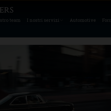
ostro team
I nostri servizi
Automotive
For