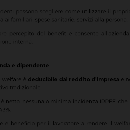
pendenti possono scegliere come utilizzare il pro
za ai familiari, spese sanitarie, servizi alla persona.
e percepito del benefit e consente all’azienda
ione interna.
ienda e dipendente
n welfare è
deducibile dal reddito d’impresa
e no
vo tradizionale.
to è netto: nessuna o minima incidenza IRPEF, che n
 43%.
e e beneficio per il lavoratore a rendere il wel