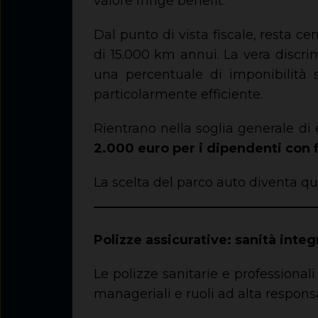
valore fringe benefit.
Dal punto di vista fiscale, resta c
di 15.000 km annui. La vera discrim
una percentuale di imponibilità s
particolarmente efficiente.
Rientrano nella soglia generale di 
2.000 euro per i dipendenti con fi
La scelta del parco auto diventa qui
Polizze assicurative: sanità integr
Le polizze sanitarie e professional
manageriali e ruoli ad alta responsa