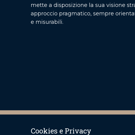
mette a disposizione la sua visione str
approccio pragmatico, sempre orientato
e misurabili.
Cookies e Privacy
Car Dealers Advisory S.r.l.