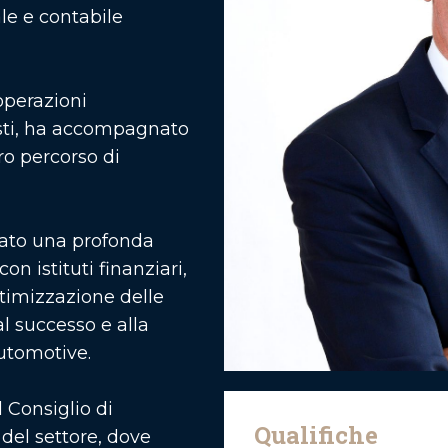
le e contabile
 operazioni
osti, ha accompagnato
o percorso di
ppato una profonda
on istituti finanziari,
ttimizzazione delle
l successo e alla
automotive.
 Consiglio di
Qualifiche
del settore, dove