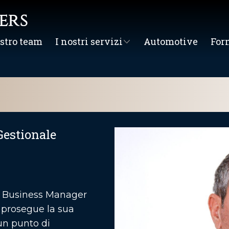
ostro team
I nostri servizi
Automotive
For
Gestionale
e Business Manager
e prosegue la sua
un punto di